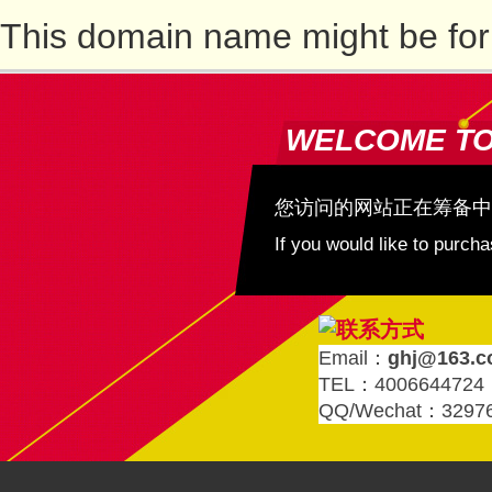
This domain name might be for
WELCOME T
您访问的网站正在筹备中
If you would like to purc
Email：
ghj@163.
TEL：4006644724
QQ/Wechat：3297